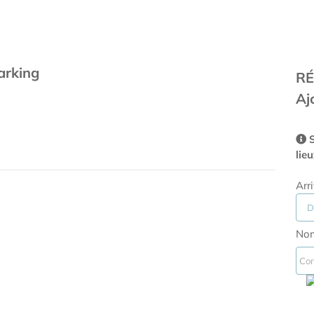
arking
RÉ
Aj
S
lie
Arr
Nom