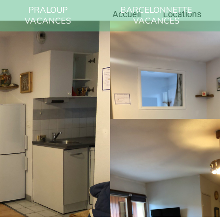
PRALOUP
BARCELONNETTE
Accueil
Locations
VACANCES
VACANCES