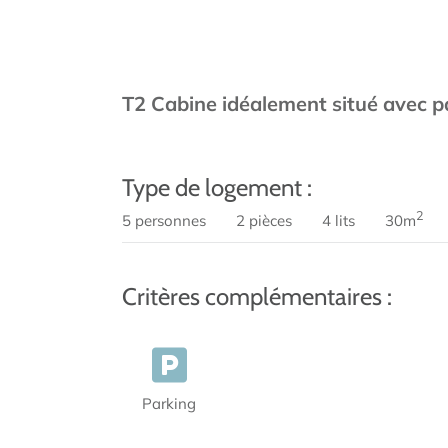
T2 Cabine idéalement situé avec p
Type de logement :
2
5 personnes
2 pièces
4 lits
30m
Critères complémentaires :
Parking