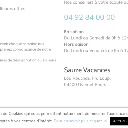
Nos conseillers à votre écoute au
leures offres
04 92 84 00 00
En saison
Du Lundi au Samedi de 9h à 12h
cevoir chaque semaine nos
Hors saison
us prenez connaissance de notre
Du Lundi au Vendredi de 9h à 1
iens de désinscription ou en nous
Sauze Vacances
Lou Rouchas, Pra Loup,
04400 Uvernet-Fours
tion de Cookies qui nous permettent notamment de mesurer l’audience d
 et Politique de Condidentialité
CGV
|
|
aptés à vos centres d’intérêt.
Pour en savoir plus cliquez ici
ntact
ACCEPTE