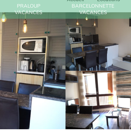
PRALOUP
BARCELONNETTE
VACANCES
VACANCES