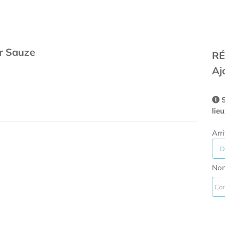
er Sauze
RÉ
Aj
S
lie
Arr
Nom