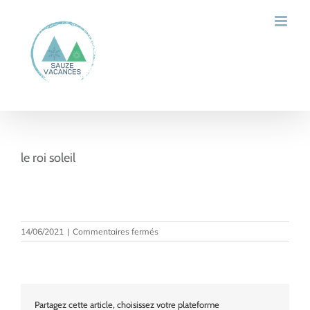
Passer
au
contenu
le roi soleil
sur
14/06/2021
|
Commentaires fermés
le
roi
soleil
Partagez cette article, choisissez votre plateforme